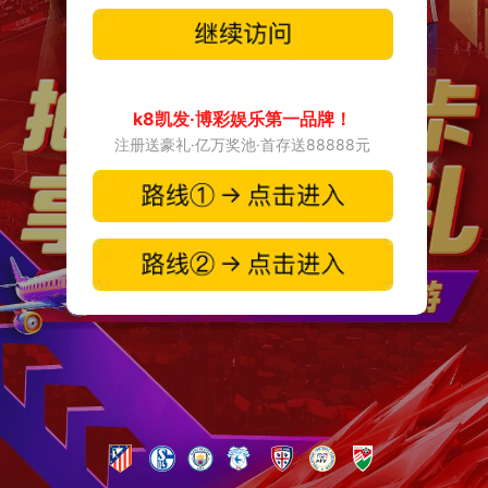
k8凯发·博彩娱乐第一品牌！
注册送豪礼·亿万奖池·首存送88888元